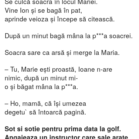
Se culcă soacra în locul Mariei.
Vine Ion și se bagă în pat,
aprinde veioza și începe să citească.
După un minut bagă mâna la p***a soacrei.
Soacra sare ca arsă și merge la Maria.
– Tu, Marie ești proastă, Ioane n-are
nimic, după un minut mi-
o și băgat mâna la p***a.
– Ho, mamă, că își umezea
degetu` să întoarcă pagină.
Sot si sotie pentru prima data la golf.
Angajeaza un instructor care sale arate