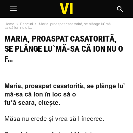
Home
Bancuri
Maria, proaspat casatorită, se plânge lu`mă-
sa că Ion nu o f…
MARIA, PROASPAT CASATORITĂ,
SE PLÂNGE LU`MĂ-SA CĂ ION NU O
F…
Maria, proaspat casatorită, se plânge lu`
mă-sa că Ion în loc să o
fu*ă seara, citește.
Măsa nu crede și vrea să l încerce.